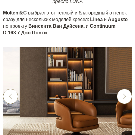
Кресло LUNA
Molteni&C
выбрал этот теплый и благородный оттенок
сразу для нескольких моделей кресел:
Linea
и
Augusto
по проекту
Винсента Ван Дуйсена
,
и
Continuum
D.163.7
Джо Понти
.