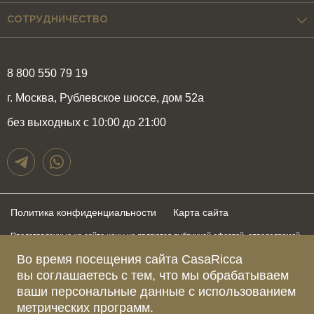
СОТРУДНИЧЕСТВО
8 800 550 79 19
г. Москва, Рублевское шоссе, дом 52а
без выходных с 10:00 до 21:00
Политика конфиденциальности
Карта сайта
Представленные на сайте цены не являются публичной офертой, определяемой
положениями статьи 437 Гражданского Кодекса Российской Федерации и могут
быть изменены в любое время без предупреждения. Для получения актуальной и
Во время посещения сайта CasaRicca
подробной информации о стоимости, сроках и условиях поставки просьба
вы соглашаетесь с тем, что мы обрабатываем
обращаться к менеджерам по указанным выше телефонам
ваши персональные данные с использованием
метрических программ.
Зарегистрированное название компании