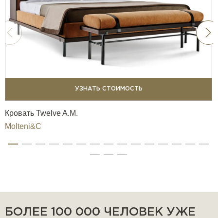
комфорта как роскоши. Она не просто украшает
спальню, она формирует атмосферу защищённости,
уюта и утончённого стиля. Каждая деталь — от фактуры
обивки до сияния металлических акцентов — отражает
ДНК Roberto Cavalli: смелость, моду и страсть.
Размеры: L240xW330/350xD120 см.
УЗНАТЬ СТОИМОСТЬ
Кровать Twelve A.M.
Molteni&C
БОЛЕЕ 100 000 ЧЕЛОВЕК УЖЕ