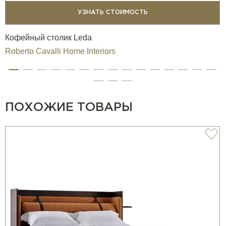
RC Jewel Monogram:
УЗНАТЬ СТОИМОСТЬ
На изголовье или боковой панели может быть
Кофейный столик Leda
установлен монограммный медальон RC Jewel из литой
Roberto Cavalli Home Interiors
латуни в отделке Platinum или Gold, превращая кровать
в предмет высокого статуса и персонализированного
шика.
Patchwork-версия:
ПОХОЖИЕ ТОВАРЫ
Особая версия Limbo доступна в технике patchwork,
выполненной из тканей и кожи из коллекции. Такое
решение формирует уникальный объект, где каждый
фрагмент несёт индивидуальный характер и отражает
творческую свободу бренда.
ХАРАКТЕР И ЭМОЦИЯ
Кровать Limbo — это дизайнерская интерпретация