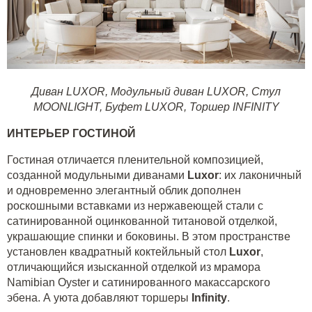
Диван LUXOR
,
Модульный диван LUXOR
,
Стул
MOONLIGHT
,
Буфет LUXOR
,
Торшер INFINITY
ИНТЕРЬЕР ГОСТИНОЙ
Гостиная отличается пленительной композицией,
созданной модульными диванами
Luxo
r
: их лаконичный
и одновременно элегантный облик дополнен
роскошными вставками из нержавеющей стали с
сатинированной оцинкованной титановой отделкой,
украшающие спинки и боковины. В этом пространстве
установлен квадратный коктейльный стол
Luxor
,
отличающийся изысканной отделкой из мрамора
Namibian Oyster и сатинированного макассарского
эбена. А уюта добавляют торшеры
Infinity
.