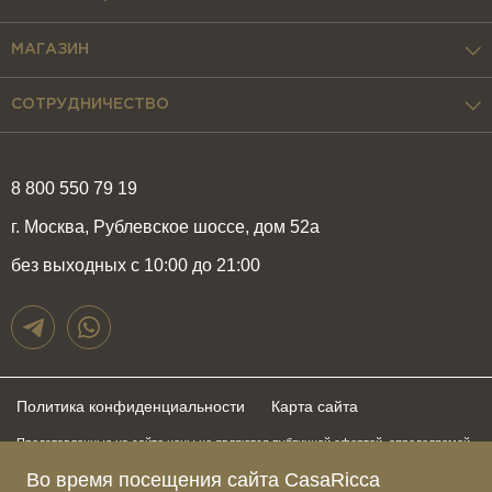
МАГАЗИН
СОТРУДНИЧЕСТВО
8 800 550 79 19
г. Москва, Рублевское шоссе, дом 52а
без выходных с 10:00 до 21:00
Политика конфиденциальности
Карта сайта
Представленные на сайте цены не являются публичной офертой, определяемой
положениями статьи 437 Гражданского Кодекса Российской Федерации и могут
быть изменены в любое время без предупреждения. Для получения актуальной и
Во время посещения сайта CasaRicca