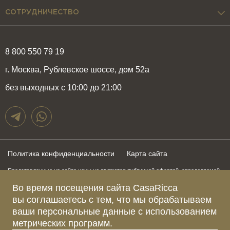
СОТРУДНИЧЕСТВО
8 800 550 79 19
г. Москва, Рублевское шоссе, дом 52а
без выходных с 10:00 до 21:00
Политика конфиденциальности
Карта сайта
Представленные на сайте цены не являются публичной офертой, определяемой
положениями статьи 437 Гражданского Кодекса Российской Федерации и могут
быть изменены в любое время без предупреждения. Для получения актуальной и
Во время посещения сайта CasaRicca
подробной информации о стоимости, сроках и условиях поставки просьба
вы соглашаетесь с тем, что мы обрабатываем
обращаться к менеджерам по указанным выше телефонам
ваши персональные данные с использованием
метрических программ.
Зарегистрированное название компании