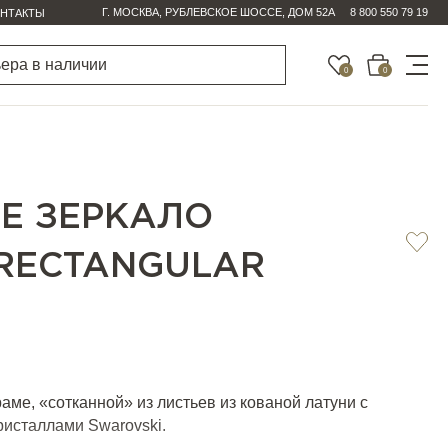
Г. МОСКВА, РУБЛЕВСКОЕ ШОССЕ, ДОМ 52А
8 800 550 79 19
НТАКТЫ
0
0
Е ЗЕРКАЛО
RECTANGULAR
аме, «сотканной» из листьев из кованой латуни с
ристаллами Swarovski.