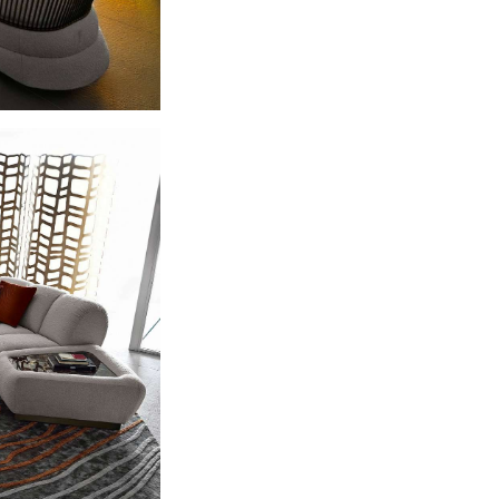
Tresor — это модульный ди
утончённость с функционал
конфигурация легко трансф
помещения.
Диван станет идеальным в
отеля или представительско
Каждая деталь, от фирменн
философию Giorgio Collect
современного дизайна.
Модульный диван Tresor от
комфорта. Его элегантная
исполнение превращают по
удовольствие.
Размер дивана зависит от 