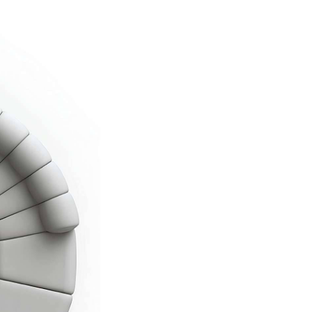
Металлические элементы н
и придают изделию характ
Сиденья и боковые панели
Изготовлены из вспененног
обеспечивает идеальный б
сохраняет форму при инте
объёмного комфорта.
Подлокотники:
Эффектная стёжка “капито
элементом и фирменной чер
Высота сиденья: 42 см — 
расслабленного отдыха.
ОБИВКА