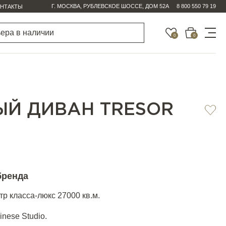
Г. МОСКВА, РУБЛЕВСКОЕ ШОССЕ, ДОМ 52А
8 800 550 79 19
НТАКТЫ
0
0
Й ДИВАН TRESOR
бренда
р класса-люкс 27000 кв.м.
inese Studio.