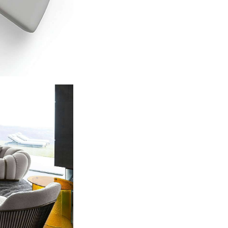
Модульный диван Tresor п
отражающих фирменный поче
Натуральная кожа первого
текстурой, воплощение кла
Кожа нубук — бархатистая,
Кожа с тиснением “под ящ
интерьеру индивидуальнос
Вельвет — мягкий, делика
уюта.
Замшевая ткань — приятна
звучанием.
Такое разнообразие отдел
от минималистичного совре
пространства с акцентом н
СТИЛЬ И ХАРАКТЕР