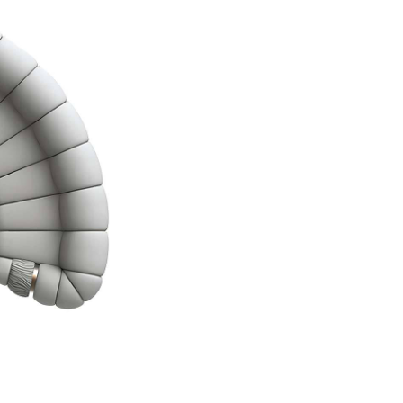
Особое внимание уделено 
подлокотниках выполнены
стали и украшены выгравир
холодного металла и мягки
глянцевые акценты добавл
Благодаря модульной конст
пространство — от компак
различной конфигурации п
композиции, так и динами
целостность дизайнерской 
МАТЕРИАЛЫ И КОНСТРУ
Каркас и основание:
Конструкция дивана Treso
нержавеющей стали, обесп