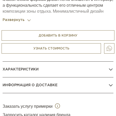
а функциональность сделает его отличным центром
композиции зоны отдыха. Минималистичный дизайн
визуально оживляет вертикальная простёжка спинки.
Развернуть
Размер дивана зависит от количества и типа выбранных
модулей (в характеристиках товара указан
максимальный возможный размер).
ДОБАВИТЬ В КОРЗИНУ
УЗНАТЬ СТОИМОСТЬ
ХАРАКТЕРИСТИКИ
ИНФОРМАЦИЯ О ДОСТАВКЕ
Заказать услугу примерки
Запросить каталог наличия бренда