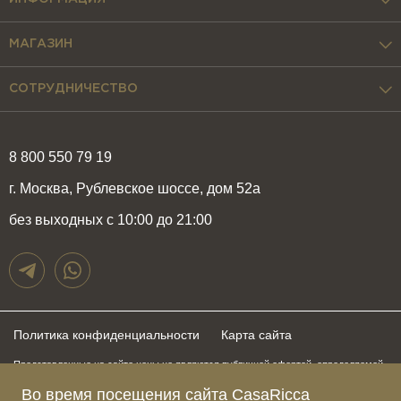
МАГАЗИН
СОТРУДНИЧЕСТВО
8 800 550 79 19
г. Москва, Рублевское шоссе, дом 52а
без выходных с 10:00 до 21:00
Политика конфиденциальности
Карта сайта
Представленные на сайте цены не являются публичной офертой, определяемой
положениями статьи 437 Гражданского Кодекса Российской Федерации и могут
быть изменены в любое время без предупреждения. Для получения актуальной и
Во время посещения сайта CasaRicca