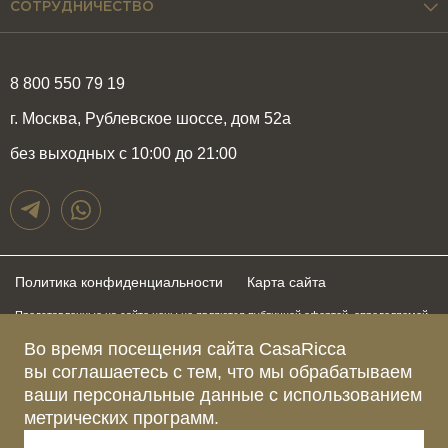
СОТРУДНИЧЕСТВО
8 800 550 79 19
г. Москва, Рублевское шоссе, дом 52а
без выходных с 10:00 до 21:00
Политика конфиденциальности
Карта сайта
Представленные на сайте цены не являются публичной офертой, определяемой
положениями статьи 437 Гражданского Кодекса Российской Федерации и могут
быть изменены в любое время без предупреждения. Для получения актуальной и
Во время посещения сайта CasaRicca
подробной информации о стоимости, сроках и условиях поставки просьба
вы соглашаетесь с тем, что мы обрабатываем
обращаться к менеджерам по указанным выше телефонам
ваши персональные данные с использованием
метрических программ.
Зарегистрированное название компании
ОБЩЕСТВО С ОГРАНИЧЕННОЙ ОТВЕТСТВЕННОСТЬЮ “КАЗАРИККА”