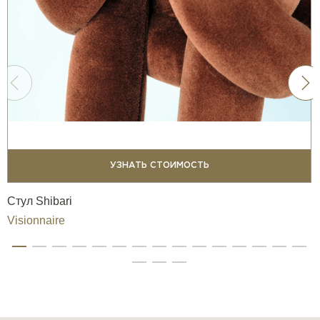
— Каркас из многослойного ясеня, обеспечивающий
прочность и легкость конструкции.
— Ножки, выполненные в черном хромированном или
сатинированном латунном исполнении.
— Обивку из текстиля или кожи премиального качества
от Molteni&C.
Таким образом, легендарное кресло Понти
возвращается в современный интерьер, сохраняя в
УЗНАТЬ СТОИМОСТЬ
себе наследие великого мастера и дух инноваций,
изменивших историю дизайна.
Стул Shibari
Visionnaire