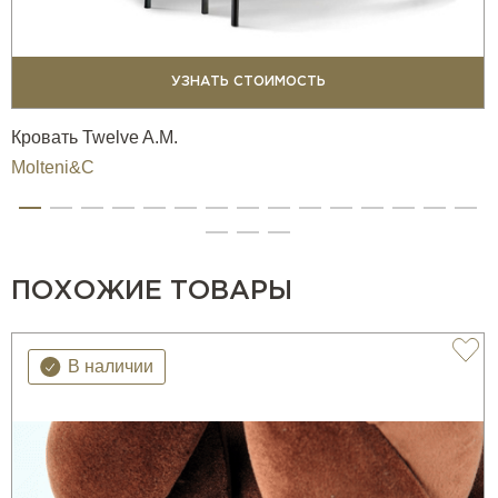
Сегодня оригинальные экземпляры этой модели —
настоящая редкость и объект вожделения
коллекционеров.
УЗНАТЬ СТОИМОСТЬ
Сам Джо Понти испытывал особую привязанность к
Кровать Twelve A.M.
Round D.154.5 и часто включал его в интерьеры своих
Molteni&C
архитектурных проектов.
Спустя более 60 лет кресло Round D.154.5 вновь
увидело свет благодаря программе Heritage Collection от
Molteni&C, реализованной в сотрудничестве с Gio Ponti
ПОХОЖИЕ ТОВАРЫ
Archives.
Для этого переиздания дизайнеры и исследователи
В наличии
изучили оригинальные чертежи, архивные фотографии и
материалы 1950-х годов, чтобы максимально точно
воссоздать кресло во всех деталях.
Современная версия Round D.154.5 включает: