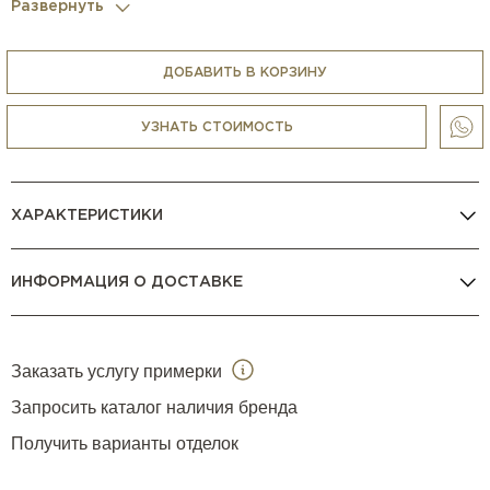
Развернуть
Casa Ricca Expo комплектует кухни всей необходимой
бытовой техникой (варочные панели, духовки, вытяжки,
кофемашины, холодильники, блендеры, измельчители,
ДОБАВИТЬ В КОРЗИНУ
микроволновки, пароварки и др.) любых брендов, в том
числе
V Zug
,
Gaggenau
,
La Cornue
,
Smeg
,
BORK
и др.
УЗНАТЬ СТОИМОСТЬ
КОНСУЛЬТАЦИЯ МЕНЕДЖЕРА
ХАРАКТЕРИСТИКИ
ИНФОРМАЦИЯ О ДОСТАВКЕ
Заказать услугу примерки
Запросить каталог наличия бренда
Получить варианты отделок