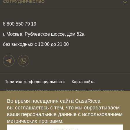
СОТРУДНИЧЕСТВО
8 800 550 79 19
г. Москва, Рублевское шоссе, дом 52а
без выходных с 10:00 до 21:00
Политика конфиденциальности
Карта сайта
Представленные на сайте цены не являются публичной офертой, определяемой
положениями статьи 437 Гражданского Кодекса Российской Федерации и могут
быть изменены в любое время без предупреждения. Для получения актуальной и
Во время посещения сайта CasaRicca
подробной информации о стоимости, сроках и условиях поставки просьба
вы соглашаетесь с тем, что мы обрабатываем
обращаться к менеджерам по указанным выше телефонам
ваши персональные данные с использованием
метрических программ.
Зарегистрированное название компании
ОБЩЕСТВО С ОГРАНИЧЕННОЙ ОТВЕТСТВЕННОСТЬЮ “КАЗАРИККА”