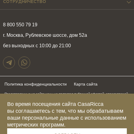
СОТРУДНИЧЕСТВО
8 800 550 79 19
г. Москва, Рублевское шоссе, дом 52а
без выходных с 10:00 до 21:00
Политика конфиденциальности
Карта сайта
Представленные на сайте цены не являются публичной офертой, определяемой
положениями статьи 437 Гражданского Кодекса Российской Федерации и могут
быть изменены в любое время без предупреждения. Для получения актуальной и
Во время посещения сайта CasaRicca
подробной информации о стоимости, сроках и условиях поставки просьба
вы соглашаетесь с тем, что мы обрабатываем
обращаться к менеджерам по указанным выше телефонам
ваши персональные данные с использованием
метрических программ.
Зарегистрированное название компании
ОБЩЕСТВО С ОГРАНИЧЕННОЙ ОТВЕТСТВЕННОСТЬЮ “КАЗАРИККА”