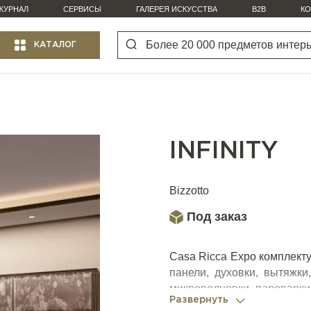
ЖУРНАЛ
СЕРВИСЫ
ГАЛЕРЕЯ ИСКУССТВА
B2B
КО
КАТАЛОГ
INFINITY
Bizzotto
Под заказ
Casa Ricca Expo комплект
панели, духовки, вытяжки
микроволновки, пароварки 
Развернуть
Cornue
,
Smeg
,
BORK
и др.