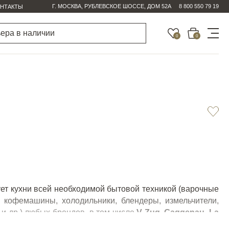
Г. МОСКВА, РУБЛЕВСКОЕ ШОССЕ, ДОМ 52А
8 800 550 79 19
НТАКТЫ
0
0
ует кухни всей необходимой бытовой техникой (варочные
, кофемашины, холодильники, блендеры, измельчители,
и др.) любых брендов, в том числе
V Zug
,
Gaggenau
,
La