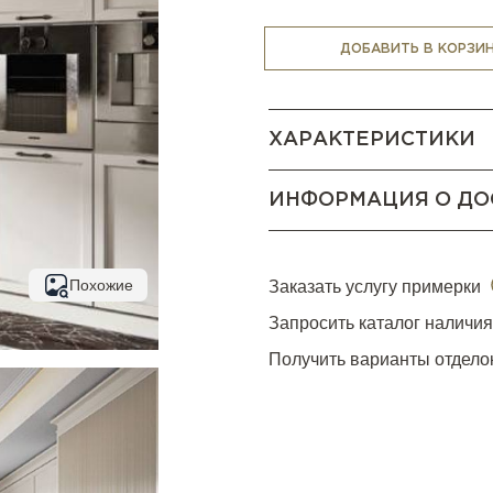
Casa Ricca Expo комплект
панели, духовки, вытяжки
ДОБАВИТЬ В КОРЗИ
микроволновки, пароварки 
Cornue
,
Smeg
,
BORK
и др.
ХАРАКТЕРИСТИКИ
КОНСУЛЬТАЦИЯ МЕНЕДЖЕ
ИНФОРМАЦИЯ О ДО
Похожие
Заказать услугу примерки
Запросить каталог наличи
Получить варианты отдело