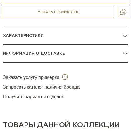
микроволновки, пароварки и др.) любых брендов, в том
числе
V Zug
,
Gaggenau
,
La Cornue
,
Smeg
,
BORK
и др.
УЗНАТЬ СТОИМОСТЬ
КОНСУЛЬТАЦИЯ МЕНЕДЖЕРА
ХАРАКТЕРИСТИКИ
ИНФОРМАЦИЯ О ДОСТАВКЕ
Заказать услугу примерки
Запросить каталог наличия бренда
Получить варианты отделок
ТОВАРЫ ДАННОЙ КОЛЛЕКЦИИ