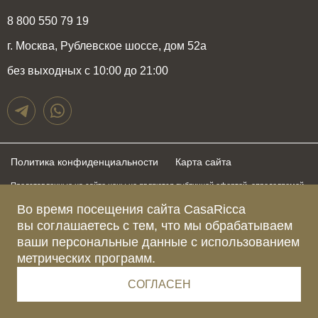
8 800 550 79 19
г. Москва, Рублевское шоссе, дом 52а
без выходных с 10:00 до 21:00
Политика конфиденциальности
Карта сайта
Представленные на сайте цены не являются публичной офертой, определяемой
положениями статьи 437 Гражданского Кодекса Российской Федерации и могут
быть изменены в любое время без предупреждения. Для получения актуальной и
Во время посещения сайта CasaRicca
подробной информации о стоимости, сроках и условиях поставки просьба
вы соглашаетесь с тем, что мы обрабатываем
обращаться к менеджерам по указанным выше телефонам
ваши персональные данные с использованием
метрических программ.
Зарегистрированное название компании
ОБЩЕСТВО С ОГРАНИЧЕННОЙ ОТВЕТСТВЕННОСТЬЮ “КАЗАРИККА”
Адрес Ш. РУБЛЁВСКОЕ, Д. 52А, ПОМЕЩ. I ЭТАЖ 2, КОМ. 81 Г.МОСКВА, ВН.ТЕР.
СОГЛАСЕН
Г. МУНИЦИПАЛЬНЫЙ ОКРУГ КРЫЛАТСКОЕ 121609 Россия
Телефон компании +79015477974