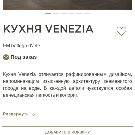
КУХНЯ VENEZIA
FM bottega d'arte
Под заказ
Кухня Venezia отличается рафинированным дизайном,
напоминающим изысканную архитектуру знаменитого
города на воде. В каждой детали чувствуется особая
венецианская легкость и колорит.
Развернуть
Casa Ricca Expo комплектует кухни всей необходимой
бытовой техникой (варочные панели, духовки, вытяжки,
кофемашины, холодильники, блендеры, измельчители,
ДОБАВИТЬ В КОРЗИНУ