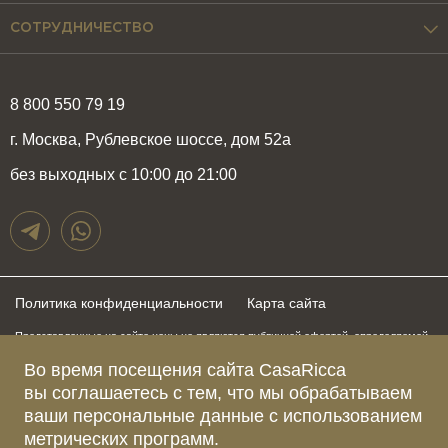
СОТРУДНИЧЕСТВО
8 800 550 79 19
г. Москва, Рублевское шоссе, дом 52а
без выходных с 10:00 до 21:00
Политика конфиденциальности
Карта сайта
Представленные на сайте цены не являются публичной офертой, определяемой
положениями статьи 437 Гражданского Кодекса Российской Федерации и могут
быть изменены в любое время без предупреждения. Для получения актуальной и
Во время посещения сайта CasaRicca
подробной информации о стоимости, сроках и условиях поставки просьба
вы соглашаетесь с тем, что мы обрабатываем
обращаться к менеджерам по указанным выше телефонам
ваши персональные данные с использованием
метрических программ.
Зарегистрированное название компании