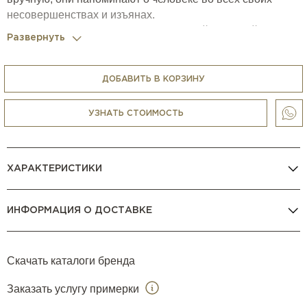
несовершенствах и изъянах.
Каркасы изготовлены из нержавеющей стальной трубы и
Развернуть
обернуты полиэтиленовым шнуром. Полиэтиленовый
шнур различных цветов вручную вплетается в рамки с
традиционными сенегальскими узорами. ПВХ скользит.
ДОБАВИТЬ В КОРЗИНУ
УЗНАТЬ СТОИМОСТЬ
ХАРАКТЕРИСТИКИ
ИНФОРМАЦИЯ О ДОСТАВКЕ
Скачать каталоги бренда
Заказать услугу примерки