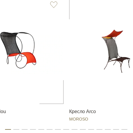
dou
Кресло Arco
MOROSO