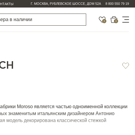
Г. МОСКВА, РУБЛЕВСКОЕ ШОССЕ, ДОМ 52А
8 800 550 79 19
НТАКТЫ
0
0
ICH
фабрики Moroso является частью одноименной коллекции
ных знаменитым итальянским дизайнером Антонио
ная модель декорирована классической стежкой
 с тонким современным каркасом и изогнутой спинкой,
ки и расположенной на одном уровне с ними. Модель