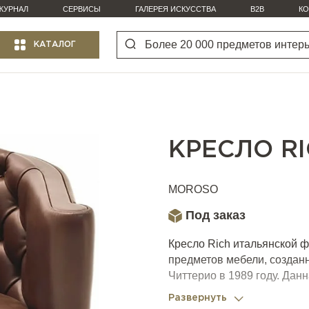
ЖУРНАЛ
СЕРВИСЫ
ГАЛЕРЕЯ ИСКУССТВА
B2B
КО
КАТАЛОГ
КРЕСЛО R
MOROSO
Под заказ
Кресло Rich итальянской 
предметов мебели, создан
Читтерио в 1989 году. Дан
Капитоне, контрастирующей
Развернуть
переходящей в подлокотни