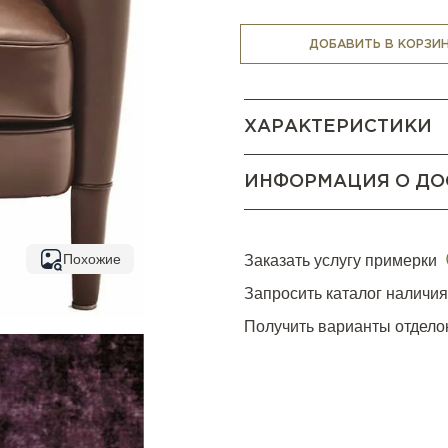
прекрасно впишется любо
современном стиле. Дерев
ДОБАВИТЬ В КОРЗИ
добавлением полиэфирного
быть обиты кожей. В качес
ткань или кожу различных 
ХАРАКТЕРИСТИКИ
ассортимента.
ИНФОРМАЦИЯ О ДО
Похожие
Заказать услугу примерки
Запросить каталог наличи
Получить варианты отдело