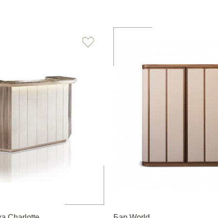
а Charlotte
Бар World