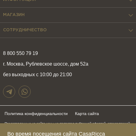
МАГАЗИН
СОТРУДНИЧЕСТВО
8 800 550 79 19
г. Москва, Рублевское шоссе, дом 52а
без выходных с 10:00 до 21:00
Политика конфиденциальности
Карта сайта
Представленные на сайте цены не являются публичной офертой, определяемой
положениями статьи 437 Гражданского Кодекса Российской Федерации и могут
быть изменены в любое время без предупреждения. Для получения актуальной и
Во время посещения сайта CasaRicca