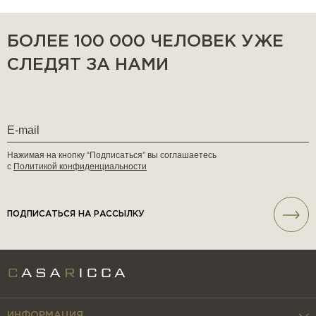
mid-century modern или лаконичное пространство с
акцентом на натуральные материалы.
БОЛЕЕ 100 000 ЧЕЛОВЕК УЖЕ
СЛЕДЯТ ЗА НАМИ
Письменный стол D.847.1 от Molteni&C — это гармония
мастерства, истории и современности. Он возвращается
не как реликвия прошлого, а как живой объект дизайна,
созданный для того, чтобы вдохновлять сегодня.
Нажимая на кнопку “Подписаться” вы соглашаетесь
с
Политикой конфиденциальности
ПОДПИСАТЬСЯ НА РАССЫЛКУ
ИНФОРМАЦИЯ