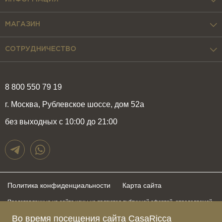
МАГАЗИН
СОТРУДНИЧЕСТВО
8 800 550 79 19
г. Москва, Рублевское шоссе, дом 52а
без выходных с 10:00 до 21:00
Политика конфиденциальности
Карта сайта
Представленные на сайте цены не являются публичной офертой, определяемой
положениями статьи 437 Гражданского Кодекса Российской Федерации и могут
быть изменены в любое время без предупреждения. Для получения актуальной и
Во время посещения сайта CasaRicca