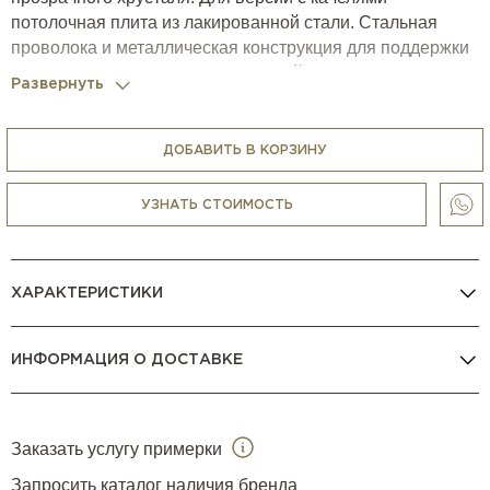
потолочная плита из лакированной стали. Стальная
проволока и металлическая конструкция для поддержки
сиденья обтянуты черным огнестойким бархатом.
Развернуть
Декоративные наконечники из точеного алюминия с
хромированной отделкой. Цепочка люстры – 100 см
(максимальная длина). Потолочная чаша из
ДОБАВИТЬ В КОРЗИНУ
хромированной стали. 12 ламп макс. 40 Вт.
Дизайн: Самуэле Мацца (Samuele Mazza).
УЗНАТЬ СТОИМОСТЬ
ХАРАКТЕРИСТИКИ
ИНФОРМАЦИЯ О ДОСТАВКЕ
Заказать услугу примерки
Запросить каталог наличия бренда