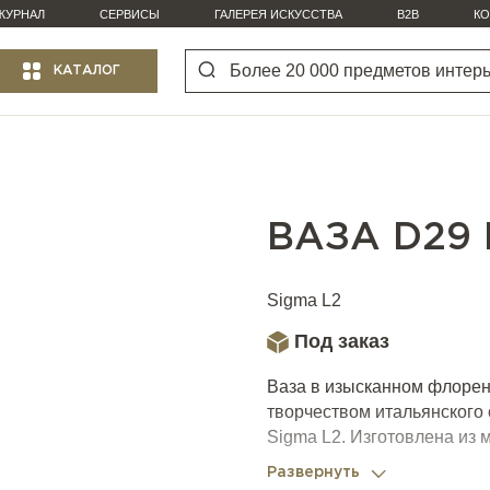
ЖУРНАЛ
СЕРВИСЫ
ГАЛЕРЕЯ ИСКУССТВА
B2B
КО
КАТАЛОГ
ВАЗА D29 
Sigma L2
Под заказ
Ваза в изысканном флорен
творчеством итальянского 
Sigma L2. Изготовлена из 
элементы – из золота.
Развернуть