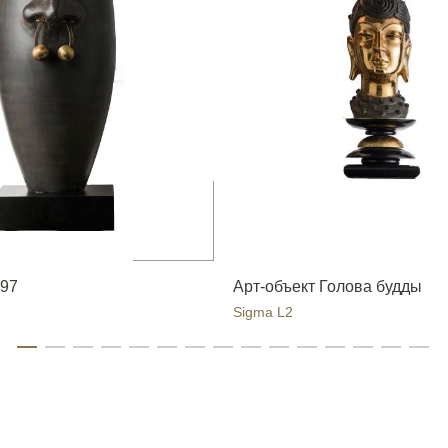
h97
Арт-объект Голова будды
Sigma L2