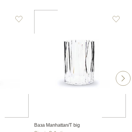
Ваза Manhattan/T big