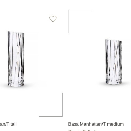
n/T tall
Ваза Manhattan/T medium