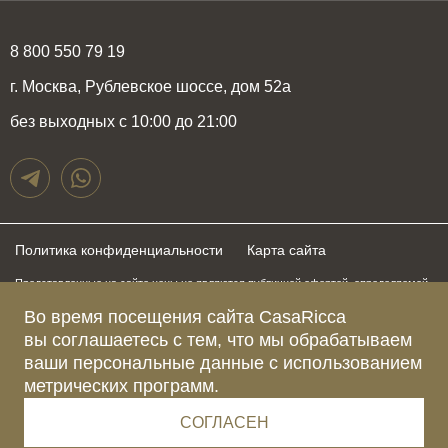
8 800 550 79 19
г. Москва, Рублевское шоссе, дом 52а
без выходных с 10:00 до 21:00
Политика конфиденциальности
Карта сайта
Представленные на сайте цены не являются публичной офертой, определяемой
положениями статьи 437 Гражданского Кодекса Российской Федерации и могут
быть изменены в любое время без предупреждения. Для получения актуальной и
Во время посещения сайта CasaRicca
подробной информации о стоимости, сроках и условиях поставки просьба
вы соглашаетесь с тем, что мы обрабатываем
обращаться к менеджерам по указанным выше телефонам
ваши персональные данные с использованием
метрических программ.
Зарегистрированное название компании
ОБЩЕСТВО С ОГРАНИЧЕННОЙ ОТВЕТСТВЕННОСТЬЮ “КАЗАРИККА”
Адрес Ш. РУБЛЁВСКОЕ, Д. 52А, ПОМЕЩ. I ЭТАЖ 2, КОМ. 81 Г.МОСКВА, ВН.ТЕР.
СОГЛАСЕН
Г. МУНИЦИПАЛЬНЫЙ ОКРУГ КРЫЛАТСКОЕ 121609 Россия