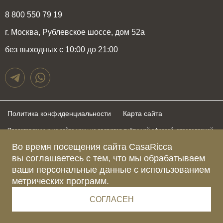
8 800 550 79 19
г. Москва, Рублевское шоссе, дом 52а
без выходных с 10:00 до 21:00
Политика конфиденциальности
Карта сайта
Представленные на сайте цены не являются публичной офертой, определяемой
положениями статьи 437 Гражданского Кодекса Российской Федерации и могут
быть изменены в любое время без предупреждения. Для получения актуальной и
Во время посещения сайта CasaRicca
подробной информации о стоимости, сроках и условиях поставки просьба
вы соглашаетесь с тем, что мы обрабатываем
обращаться к менеджерам по указанным выше телефонам
ваши персональные данные с использованием
метрических программ.
Зарегистрированное название компании
ОБЩЕСТВО С ОГРАНИЧЕННОЙ ОТВЕТСТВЕННОСТЬЮ “КАЗАРИККА”
Адрес Ш. РУБЛЁВСКОЕ, Д. 52А, ПОМЕЩ. I ЭТАЖ 2, КОМ. 81 Г.МОСКВА, ВН.ТЕР.
СОГЛАСЕН
Г. МУНИЦИПАЛЬНЫЙ ОКРУГ КРЫЛАТСКОЕ 121609 Россия
Телефон компании +79015477974