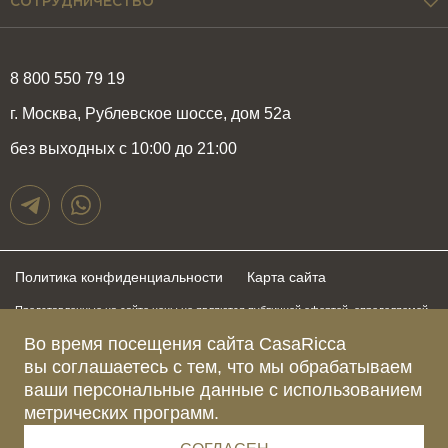
СОТРУДНИЧЕСТВО
8 800 550 79 19
г. Москва, Рублевское шоссе, дом 52а
без выходных с 10:00 до 21:00
Политика конфиденциальности
Карта сайта
Представленные на сайте цены не являются публичной офертой, определяемой
положениями статьи 437 Гражданского Кодекса Российской Федерации и могут
быть изменены в любое время без предупреждения. Для получения актуальной и
Во время посещения сайта CasaRicca
подробной информации о стоимости, сроках и условиях поставки просьба
вы соглашаетесь с тем, что мы обрабатываем
обращаться к менеджерам по указанным выше телефонам
ваши персональные данные с использованием
метрических программ.
Зарегистрированное название компании
ОБЩЕСТВО С ОГРАНИЧЕННОЙ ОТВЕТСТВЕННОСТЬЮ “КАЗАРИККА”
Адрес Ш. РУБЛЁВСКОЕ, Д. 52А, ПОМЕЩ. I ЭТАЖ 2, КОМ. 81 Г.МОСКВА, ВН.ТЕР.