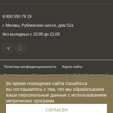
8 800 550 79 19
г. Москва, Рублевское шоссе, дом 52а
без выходных с 10:00 до 21:00
Политика конфиденциальности
Карта сайта
Представленные на сайте цены не являются публичной офертой, определяемой
положениями статьи 437 Гражданского Кодекса Российской Федерации и могут
быть изменены в любое время без предупреждения. Для получения актуальной и
Во время посещения сайта CasaRicca
подробной информации о стоимости, сроках и условиях поставки просьба
вы соглашаетесь с тем, что мы обрабатываем
обращаться к менеджерам по указанным выше телефонам
ваши персональные данные с использованием
метрических программ.
Зарегистрированное название компании
ОБЩЕСТВО С ОГРАНИЧЕННОЙ ОТВЕТСТВЕННОСТЬЮ “КАЗАРИККА”
Адрес Ш. РУБЛЁВСКОЕ, Д. 52А, ПОМЕЩ. I ЭТАЖ 2, КОМ. 81 Г.МОСКВА, ВН.ТЕР.
СОГЛАСЕН
Г. МУНИЦИПАЛЬНЫЙ ОКРУГ КРЫЛАТСКОЕ 121609 Россия