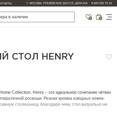
Г. МОСКВА, РУБЛЕВСКОЕ ШОССЕ, ДОМ 52А
8 800 550 79 19
НТАКТЫ
0
0
Й СТОЛ HENRY
ome Collection. Henry – это идеальное сочетание чётких
тократичной роскоши. Резная кромка изящных ножек-
сивную столешницу, благодаря чему стол визуально не
о и выглядит почти невесомым по сравнению с другими
 и стиля.