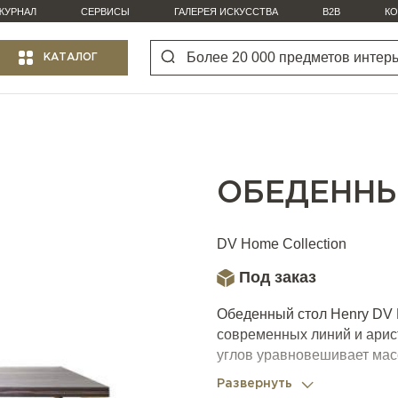
ЖУРНАЛ
СЕРВИСЫ
ГАЛЕРЕЯ ИСКУССТВА
B2B
КО
КАТАЛОГ
ОБЕДЕННЫ
DV Home Collection
Под заказ
Обеденный стол Henry DV H
современных линий и арис
углов уравновешивает мас
загромождает пространств
Развернуть
моделями схожих размеров