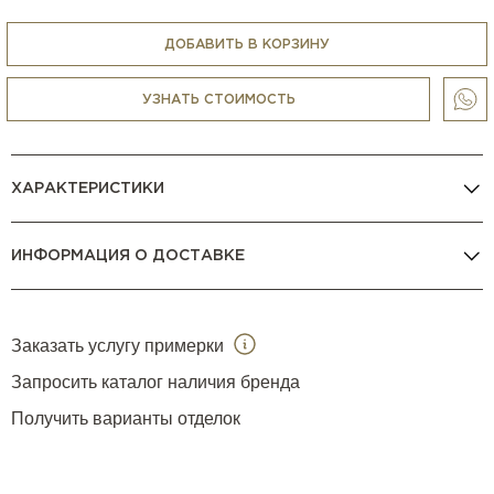
обеспечивает столику яркость и выразительность.
В характеристиках товара указана длина столика в
ДОБАВИТЬ В КОРЗИНУ
сложенном состоянии; длина в разложенном состоянии
составляет 220 см.
УЗНАТЬ СТОИМОСТЬ
ХАРАКТЕРИСТИКИ
ИНФОРМАЦИЯ О ДОСТАВКЕ
Заказать услугу примерки
Запросить каталог наличия бренда
Получить варианты отделок