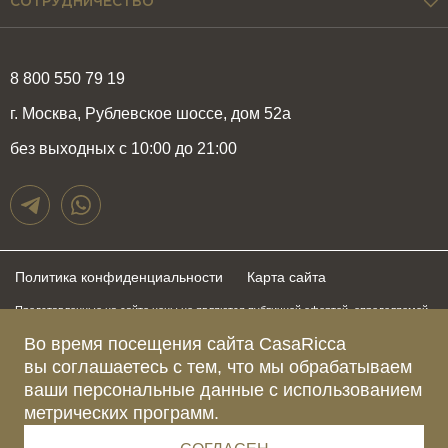
СОТРУДНИЧЕСТВО
8 800 550 79 19
г. Москва, Рублевское шоссе, дом 52а
без выходных с 10:00 до 21:00
Политика конфиденциальности
Карта сайта
Представленные на сайте цены не являются публичной офертой, определяемой
положениями статьи 437 Гражданского Кодекса Российской Федерации и могут
быть изменены в любое время без предупреждения. Для получения актуальной и
Во время посещения сайта CasaRicca
подробной информации о стоимости, сроках и условиях поставки просьба
вы соглашаетесь с тем, что мы обрабатываем
обращаться к менеджерам по указанным выше телефонам
ваши персональные данные с использованием
метрических программ.
Зарегистрированное название компании
ОБЩЕСТВО С ОГРАНИЧЕННОЙ ОТВЕТСТВЕННОСТЬЮ “КАЗАРИККА”
Адрес Ш. РУБЛЁВСКОЕ, Д. 52А, ПОМЕЩ. I ЭТАЖ 2, КОМ. 81 Г.МОСКВА, ВН.ТЕР.