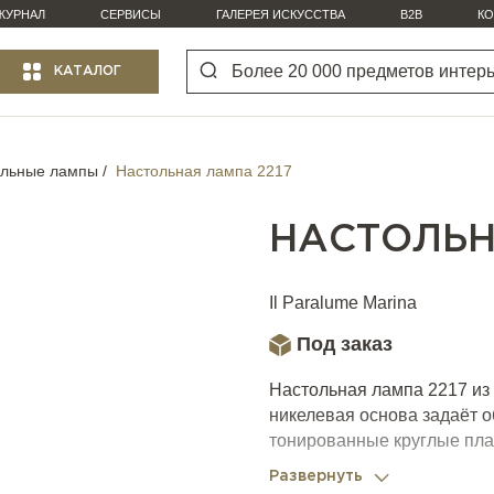
ЖУРНАЛ
СЕРВИСЫ
ГАЛЕРЕЯ ИСКУССТВА
B2B
КО
КАТАЛОГ
ольные лампы
Настольная лампа 2217
НАСТОЛЬН
Il Paralume Marina
Под заказ
Настольная лампа 2217 из 
никелевая основа задаёт 
тонированные круглые пла
создание тёплой атмосфер
Развернуть
сходство с абстрактной ин