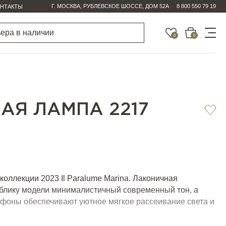
Г. МОСКВА, РУБЛЕВСКОЕ ШОССЕ, ДОМ 52А
8 800 550 79 19
НТАКТЫ
0
0
АЯ ЛАМПА 2217
коллекции 2023 Il Paralume Marina. Лаконичная
облику модели минималистичный современный тон, а
фоны обеспечивают уютное мягкое рассеивание света и
ы в интерьере. Интересный дизайн придаёт лампе
сталляцией, благодаря чему она послужит ещё и