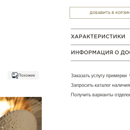
интересные световые эффе
оригинальным дизайном, в
ДОБАВИТЬ В КОРЗИ
в интерьере.
В серию также входит бра (
ХАРАКТЕРИСТИКИ
ИНФОРМАЦИЯ О ДО
Похожие
Заказать услугу примерки
Запросить каталог наличи
Получить варианты отдело