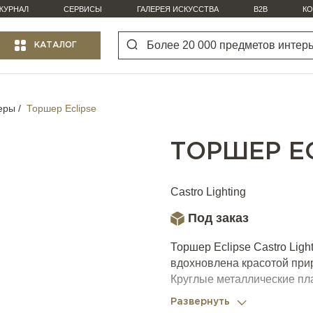
ЖУРНАЛ
СЕРВИСЫ
ГАЛЕРЕЯ ИСКУССТВА
B2B
КО
КАТАЛОГ
еры
Торшер Eclipse
ТОРШЕР EC
Castro Lighting
Под заказ
Торшер Eclipse Castro Ligh
вдохновлена красотой при
Круглые металлические пл
так, что зритель видит н
Развернуть
рассеянного света шарооб