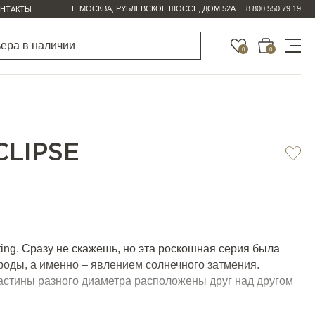
Г. МОСКВА, РУБЛЕВСКОЕ ШОССЕ, ДОМ 52А
8 800 550 79 19
НТАКТЫ
0
0
LIPSE
ting. Сразу не скажешь, но эта роскошная серия была
роды, а именно – явлением солнечного затмения.
астины разного диаметра расположены друг над другом
еобычные световые полумесяцы вместо привычного
разной формы. Этот приём позволяет создавать