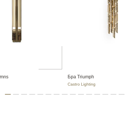
umns
Бра Triumph
Castro Lighting