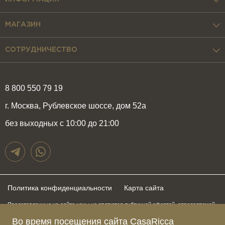
МАГАЗИН
СОТРУДНИЧЕСТВО
8 800 550 79 19
г. Москва, Рублевское шоссе, дом 52а
без выходных с 10:00 до 21:00
Политика конфиденциальности
Карта сайта
Представленные на сайте цены не являются публичной офертой, определяемой
положениями статьи 437 Гражданского Кодекса Российской Федерации и могут
быть изменены в любое время без предупреждения. Для получения актуальной и
Во время посещения сайта CasaRicca