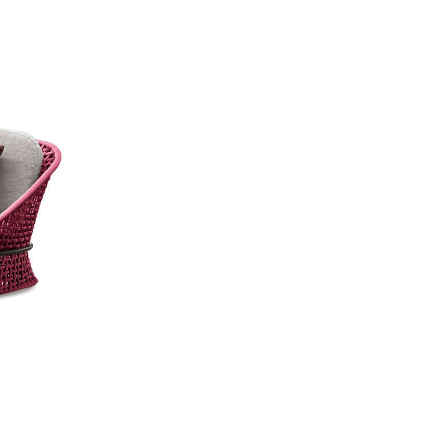
подчеркивает ремесленный
На металлической конструк
заявляющий о статусе и п
ОБВОЛАКИВАЮЩИЙ СИЛУ
Характерная изогнутая фо
обеспечивая расслабляющи
визуально облегчает конс
общения.
Dune Sofa Outdoor — это в
сочетающий в себе комфорт
высококачественным матер
станет центральным элеме
частного сада до роскошно
Размеры: W200xD98xH86 с