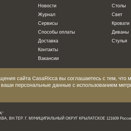
Новости
Столы
Журнал
Свет
Сервисы
Кровати
Способы оплаты
Диваны
Доставка
Стулья
Контакты
Вакансии
щения сайта CasaRicca вы соглашаетесь с тем, что 
 ваши персональные данные с использованием метр
еделяемой положениями статьи 437 Гражданского Кодекса Российской Ф
и о стоимости, сроках и условиях поставки просьба обращаться к мен
А”
ОСКВА, ВН.ТЕР. Г. МУНИЦИПАЛЬНЫЙ ОКРУГ КРЫЛАТСКОЕ 121609 Росси