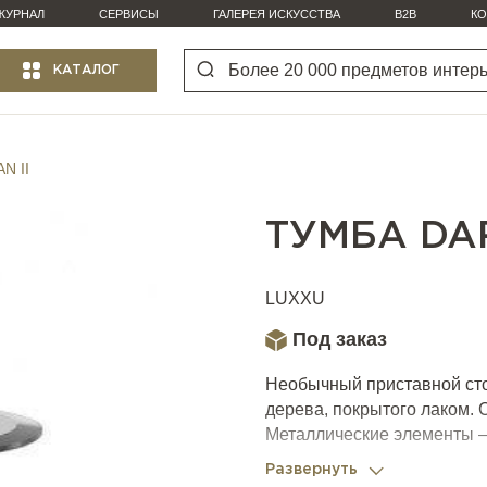
ЖУРНАЛ
СЕРВИСЫ
ГАЛЕРЕЯ ИСКУССТВА
B2B
КО
КАТАЛОГ
N II
ТУМБА DAR
LUXXU
Под заказ
Необычный приставной сто
дерева, покрытого лаком. 
Металлические элементы –
Развернуть