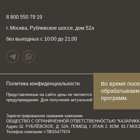
8 800 550 79 19
г. Москва, Рублевское шоссе, дом 52а
без выходных с 10:00 до 21:00
Во время посе
Политика конфиденциальности
Карта сайта
обрабатываем
Представленные на сайте цены не являются публичной офертой, опр
программ.
предупреждения. Для получения актуальной и подробной информаци
Зарегистрированное название компании
ОБЩЕСТВО С ОГРАНИЧЕННОЙ ОТВЕТСТВЕННОСТЬЮ “КАЗАРИКК
Адрес Ш. РУБЛЁВСКОЕ, Д. 52А, ПОМЕЩ. I ЭТАЖ 2, КОМ. 81 Г.М
Телефон компании +79015477974